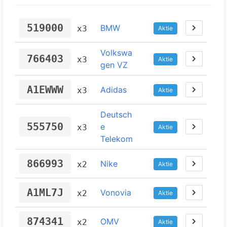
519000
BMW
x3
Aktie
Volkswa
766403
x3
Aktie
gen VZ
A1EWWW
Adidas
x3
Aktie
Deutsch
555750
e
x3
Aktie
Telekom
866993
Nike
x2
Aktie
A1ML7J
Vonovia
x2
Aktie
874341
OMV
x2
Aktie