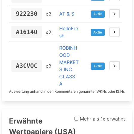
922230
AT & S
x2
Aktie
HelloFre
A16140
x2
Aktie
sh
ROBINH
OOD
MARKET
A3CVQC
x2
Aktie
S INC.
CLASS
A
Auswertung anhand in den Kommentaren genannter WKNs oder ISINs
ABCELL
ERA
A2QKXS
x2
Aktie
BIOLOGI
CS INC.
Mehr als 1x erwähnt
Erwähnte
Nordex
Wertpapiere (USA)
A0D655
x2
Aktie