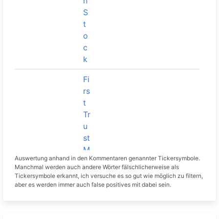
n
S
Rheinme
t
703000
x1
Aktie
tall
o
c
BOOST
k
ETC
LONG
Fi
AUF
rs
NASDAQ
t
100
Tr
A3GL7E
x1
Zertifikat
LEVERA
u
GED
st
NOTION
M
AL NET
Auswertung anhand in den Kommentaren genannter Tickersymbole.
ul
Manchmal werden auch andere Wörter fälschlicherweise als
RETURN
ti
Tickersymbole erkannt, ich versuche es so gut wie möglich zu filtern,
…
C
aber es werden immer auch false positives mit dabei sein.
a
840400
Allianz
x1
Aktie
p