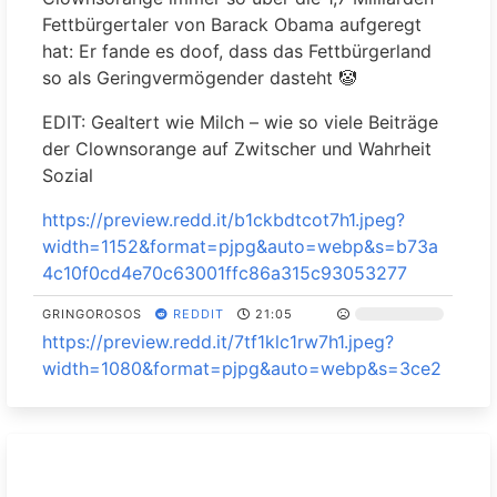
S
Fettbürgertaler von Barack Obama aufgeregt
SP.ADRS
P
hat: Er fande es doof, dass das Fettbürgerland
A
866993
so als Geringvermögender dasteht 🤡
Nike
x1
Aktie
C
a
$SPCX
EDIT: Gealtert wie Milch – wie so viele Beiträge
n
922230
ETF
AT & S
x1
Aktie
der Clownsorange auf Zwitscher und Wahrheit
x8
d
Sozial
N
Thyssen
750000
x1
Aktie
e
https://preview.redd.it/b1ckbdtcot7h1.jpeg?
Krupp
w
width=1152&format=pjpg&auto=webp&s=b73a
ROBINH
Is
4c10f0cd4e70c63001ffc86a315c93053277
OOD
s
GRINGOROSOS
REDDIT
21:05
MARKET
u
A3CVQC
x1
Aktie
https://preview.redd.it/7tf1klc1rw7h1.jpeg?
S INC.
e
width=1080&format=pjpg&auto=webp&s=3ce2
CLASS
6e8c5d76037b66cb01aa177ac8682c54c022
M
A
ic
Bleib stark Bruder!
WESTER
r
N
o
PHILIPP_CGN
REDDIT
22:46
863060
x1
Aktie