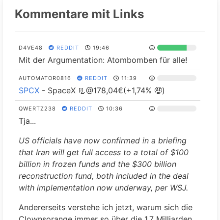
V
$FAB
OPEN
Kommentare mit Links
al
ETF
END
x12
u
ROHSTO
e
FF
Al
D4VE48
REDDIT
19:46
ZERTIFIK
Mit der Argumentation: Atombomben für alle!
p
CU3RPS
AT AUF
x1
Zertifikat
h
AUTOMATOR0816
REDDIT
11:39
ICE ECX
a
SPCX
- SpaceX 📃@178,04€(+1,74% 🤑)
EUA
D
FUTURE
E
QWERTZ238
REDDIT
10:36
S (ECF)
X
Tja...
…
F
US officials have now confirmed in a briefing
u
Thyssen
that Iran will get full access to a total of $100
750000
x1
n
Aktie
Krupp
billion in frozen funds and the $300 billion
d
reconstruction fund, both included in the deal
A0M4W9
BYD
x1
Aktie
T
with implementation now underway, per WSJ.
h
Andererseits verstehe ich jetzt, warum sich die
BIONTE
e
A2PSR2
Clownsorange immer so über die 1,7 Milliarden
CH SE
x1
Aktie