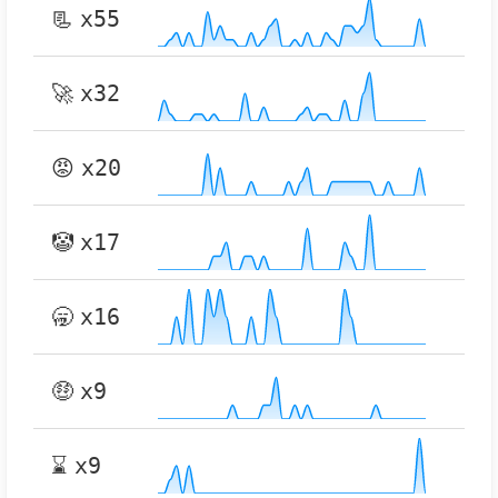
📃
x55
🚀
x32
😡
x20
🤡
x17
🥱
x16
🤑
x9
⌛
x9