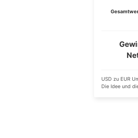
Gesamtwer
Gewi
Ne
USD zu EUR Um
Die Idee und d