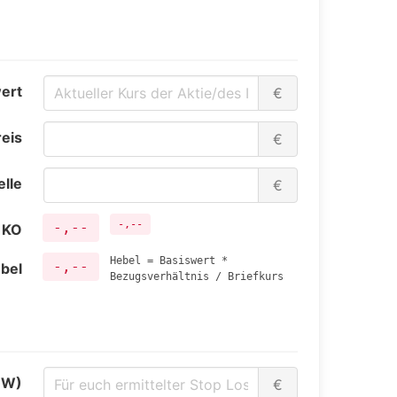
ert
€
reis
€
lle
€
-,--
-,--
 KO
Hebel = Basiswert *
-,--
bel
Bezugsverhältnis / Briefkurs
BW)
€