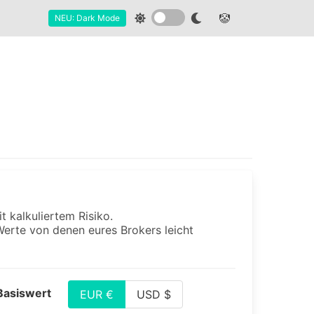
🤡
NEU: Dark Mode
 kalkuliertem Risiko.
erte von denen eures Brokers leicht
asiswert
EUR €
USD $