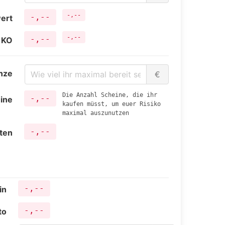
-,--
-,--
wert
-,--
-,--
 KO
nze
€
Die Anzahl Scheine, die ihr
-,--
ine
kaufen müsst, um euer Risiko
maximal auszunutzen
-,--
ten
-,--
in
-,--
to