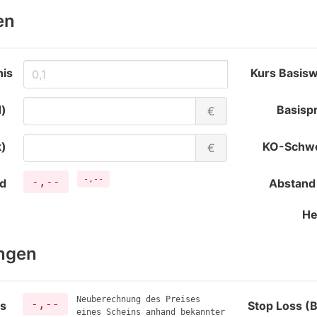
en
nis
Kurs Basisw
d)
Basisp
€
k)
KO-Schwe
€
-,--
-,--
ld
Abstand
He
ngen
Neuberechnung des Preises
-,--
is
Stop Loss (
eines Scheins anhand bekannter