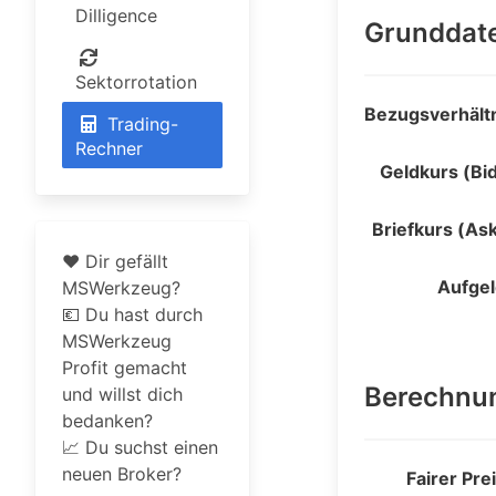
Dilligence
Grunddat
Sektorrotation
Bezugsverhält
Trading-
Rechner
Geldkurs (Bi
Briefkurs (As
❤️ Dir gefällt
Aufge
MSWerkzeug?
💶 Du hast durch
MSWerkzeug
Profit gemacht
Berechnu
und willst dich
bedanken?
📈 Du suchst einen
neuen Broker?
Fairer Pre