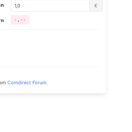
en
€
-,--
rn
dem
Comdirect Forum
.