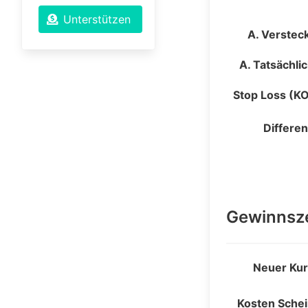
Unterstützen
A. Verstec
A. Tatsächli
Stop Loss (K
Differe
Gewinnsz
Neuer Ku
Kosten Sche