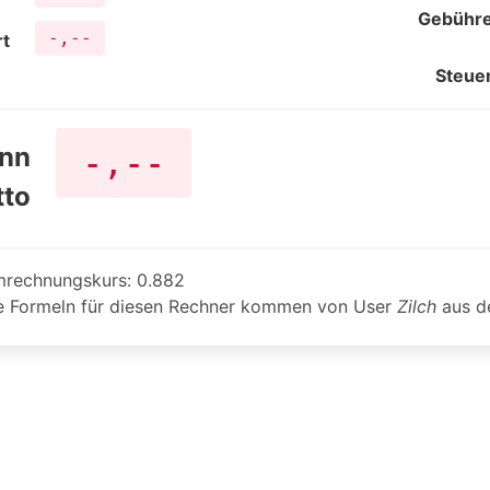
Gebühr
-,--
t
Steue
nn
-,--
tto
rechnungskurs:
0.882
ie Formeln für diesen Rechner kommen von User
Zilch
aus 