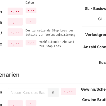
Daten
SL - Basis
-,--
-,--
kt
SL -
-,--
-,--
ch
Der zu setzende Stop Loss des
-,--
O)
Verlustgre
Scheins zur Verlustminimierung
Verbleibender Abstand
-,--
-,--
nz
zum Stop Loss
Anzahl Sche
Kos
enarien
Gewinn/Sche
-,--
rs
€
Gewinn Brut
-,--
-,--
in