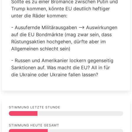
Sollte es zu einer Bromance zwischen Putin und
Trump kommen, könnte EU deutlich heftiger
unter die Räder kommen:
- Ausufernde Militärausgaben --> Auswirkungen
auf die EU Bondmärkte (mag zwar sein, dass
Rüstungsaktien hochgehen, dürfte aber im
Allgemeinen schlecht sein)
- Russen und Amerikanier lockern gegenseitig
Sanktionen auf. Was macht die EU? All in für
die Ukraine oder Ukraine fallen lassen?
- Weitere Zölle (auf Energie) (Trump erhebt z.B.
Ausfuhrzölle auf Gaslieferungen in die EU. Dann
ist die EU so ziemlich gefikt (teures Amigas,
kein russ. Gas und arabische Staaten werden
STIMMUNG LETZTE STUNDE
das auch eiskalt ausnutzen)
STIMMUNG HEUTE GESAMT
Auch ist bei den DE Wahlen so richtig klare