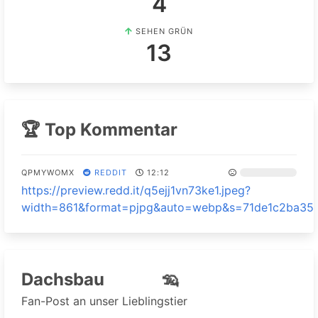
4
SEHEN GRÜN
13
🏆 Top Kommentar
QPMYWOMX
REDDIT
12:12
https://preview.redd.it/q5ejj1vn73ke1.jpeg?
width=861&format=pjpg&auto=webp&s=71de1c2ba35
🦡
Dachsbau
Fan-Post an unser Lieblingstier