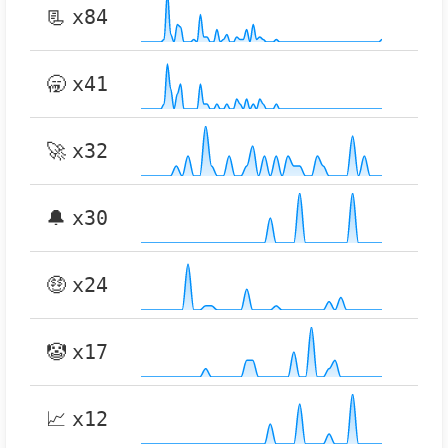
📃
x84
🥱
x41
🚀
x32
🔔
x30
🤑
x24
🤡
x17
📈
x12