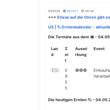
$ANY
Sphere 3D 
x1
D3NT4X
REDDIT
06:00
$MSFT
Microsoft C
x1
+++
Etwas auf die Ohren gibt es
US | 🦆 Erntenkalender - aktuel
$TQQQ
ProShares 
x1
Die Termine aus dem 📅 - 04.0
Estee Laude
$EL
x1
Inc. (The)
Lan
Z
Auswi
Event
d
ei
rkung
$BNTX
BioNTech S
x1
t
🇪🇺
0
🔴🔴🔴
Einkaufs
American Eag
$AEO
x1
9:
Verarbei
Inc. Commo
5
3M Compa
5
$MMM
x1
Stock
Die heutigen Ernten 🦆 - 04.05
$CYTK
Cytokinetic
x1