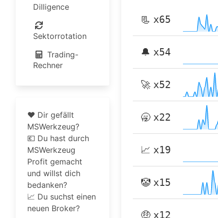
Dilligence
📃
x65
Sektorrotation
🔔
x54
Trading-
Rechner
🚀
x52
❤️ Dir gefällt
🥱
x22
MSWerkzeug?
💶 Du hast durch
📈
x19
MSWerkzeug
Profit gemacht
und willst dich
🤡
x15
bedanken?
📈 Du suchst einen
neuen Broker?
🤑
x12