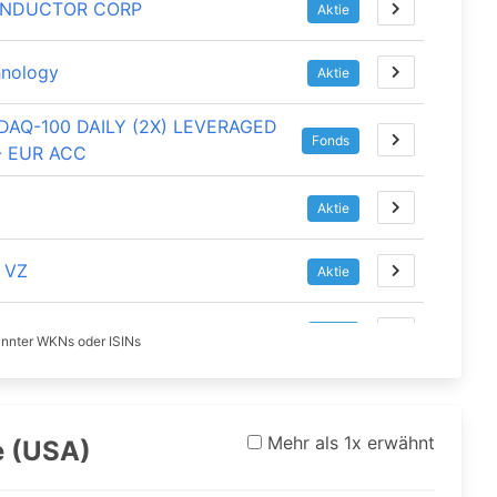
ONDUCTOR CORP
Aktie
hnology
Aktie
DAQ-100 DAILY (2X) LEVERAGED
Fonds
- EUR ACC
Aktie
 VZ
Aktie
ost
Aktie
nnter WKNs oder ISINs
Aktie
Mehr als 1x erwähnt
e (USA)
Aktie