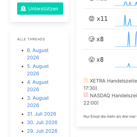
Unterstützen
😡
x11
🥲
x8
ALLE THREADS
6. August
2026
😤
x8
5. August
2026
XETRA Handelszeiten
4. August
17:30)
2026
NASDAQ Handelszeit
3. August
22:00)
2026
31. Juli 2026
Nur Emoji die mehr als drei ma
30. Juli 2026
29. Juli 2026