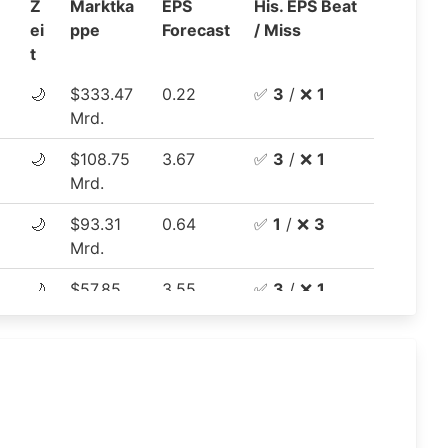
Z
Marktka
EPS
His. EPS Beat
isplay
ei
ppe
Forecast
/ Miss
Common Stock
t
🌙
$333.47
0.22
✅
3
/ ❌
1
.
Class C Capital Stock
Mrd.
RCO
🌙
$108.75
3.67
✅
3
/ ❌
1
Aktie
NG PLC
Mrd.
d
🌙
$93.31
0.64
✅
1
/ ❌
3
Aktie
lschaft
Mrd.
nvironmental
🌙
$57.85
3.55
✅
3
/ ❌
1
Common Stock
. Common Stock
Mrd.
hort Maturity
🌙
$39.65
0.61
✅
3
/ ❌
1
ETF
Mrd.
Global Shipping America, Ltd.