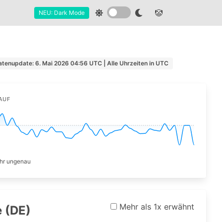
🤡
NEU: Dark Mode
atenupdate: 6. Mai 2026 04:56 UTC | Alle Uhrzeiten in UTC
AUF
hr ungenau
Mehr als 1x erwähnt
 (DE)