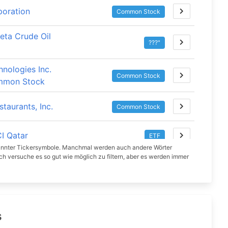
oration
Common Stock
athaway
Aktie
eta Crude Oil
???"
Aktie
hnologies Inc.
leckmann
Aktie
Common Stock
mmon Stock
taurants, Inc.
Common Stock
I Qatar
ETF
nnter Tickersymbole. Manchmal werden auch andere Wörter
ch versuche es so gut wie möglich zu filtern, aber es werden immer
re, Inc. Common
Common Stock
national
Common Stock
ock
s