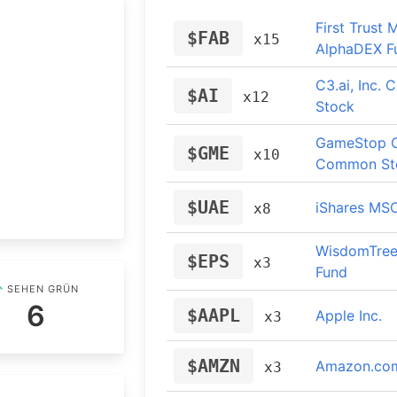
555750
Deutsche T
x1
First Trust 
$FAB
x15
AlphaDEX F
865985
Apple
x1
C3.ai, Inc.
$AI
x12
Stock
863186
AMD
x1
GameStop C
$GME
x10
Common St
766403
Volkswagen
x1
$UAE
iShares MS
x8
852062
Procter & G
x1
WisdomTree
$EPS
x3
645000
Fund
LPKF Laser
x1
SEHEN GRÜN
6
$AAPL
Apple Inc.
x3
853292
LVMH
x1
$AMZN
Amazon.com,
x3
A2QHVS
ROBLOX COR
x1