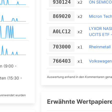
930124
ON SEMIC
x2
869020
Micron Tec
x2
LYXOR NAS
A0LC12
x2
UCITS ETF 
703000
Rheinmetall
x1
766403
Volkswagen
x1
 (9:00 -
555200
Deutsche P
x1
Auswertung anhand in den Kommentaren gena
en (15:30 -
A1ML7J
Vonovia
x1
l verwendet wurden
Erwähnte Wertpapier
840400
Allianz
x1