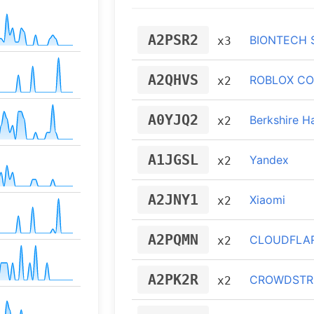
A2PSR2
BIONTECH 
x3
A2QHVS
ROBLOX COR
x2
A0YJQ2
Berkshire H
x2
A1JGSL
Yandex
x2
A2JNY1
Xiaomi
x2
A2PQMN
CLOUDFLAR
x2
A2PK2R
CROWDSTRI
x2