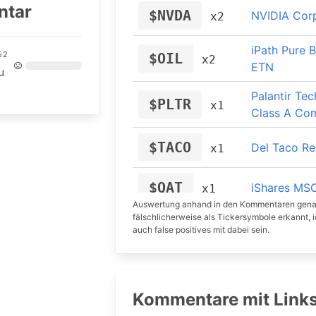
ntar
$NVDA
NVIDIA Corp
x2
A0YJQ2
Berkshire H
x1
iPath Pure B
52
$OIL
x2
A1JGSL
Yandex
x1
ETN
u
Palantir Tec
907391
$PLTR
Schoeller-B
x1
x1
Class A Co
$TACO
Del Taco Res
x1
$QAT
iShares MSC
x1
Auswertung anhand in den Kommentaren gena
fälschlicherweise als Tickersymbole erkannt, i
W&T Offsho
$WTI
auch false positives mit dabei sein.
x1
Stock
Edison Inter
$EIX
x1
Common St
Kommentare mit Link