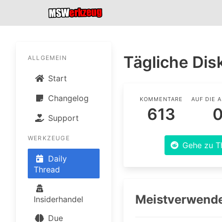
Tägliche Dis
ALLGEMEIN
Start
Changelog
KOMMENTARE
AUF DIE 
613
0
Support
WERKZEUGE
Gehe zu T
Daily
Thread
Meistverwende
Insiderhandel
Due